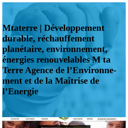
Mtaterre | Dévelop­pe­ment
durable, réchauffe­ment
planétaire, en­viron­ne­ment,
énergies renouve­lab­les M ta
Terre Agence de l’En­viron­ne­
ment et de la Maîtrise de
l’Energie