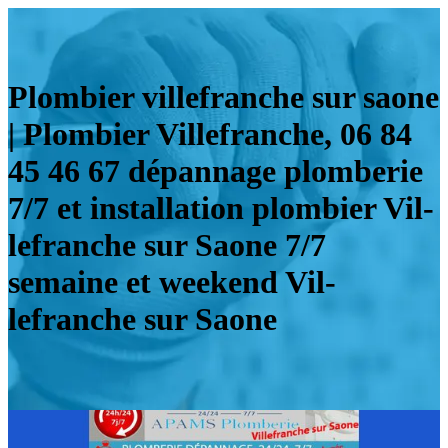
Plombier vil­lefranche sur saone
| Plombier Vil­lefranche, 06 84
45 46 67 dépannage plomberie
7/7 et instal­la­tion plombier Vil­
lefranche sur Saone 7/7
semaine et weekend Vil­
lefranche sur Saone