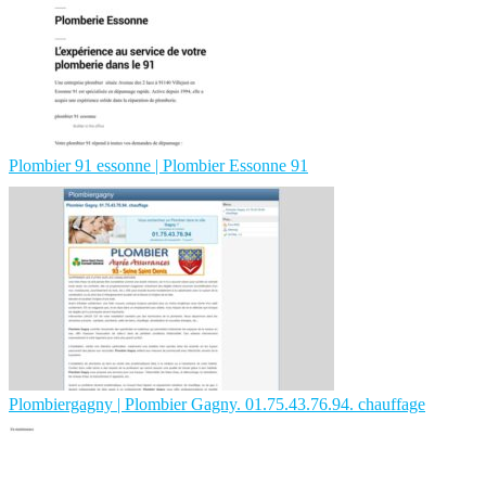
Plombier 91 essonne | Plombier Essonne 91
Plom­bier­gagny | Plombier Gagny. 01.75.43.76.94. chauffage