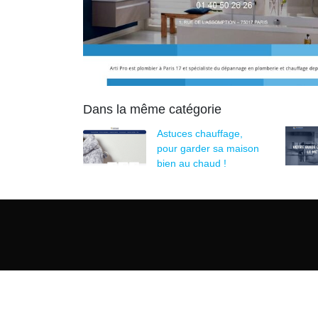
Dans la même catégorie
Astuces chauffage,
pour garder sa maison
bien au chaud !