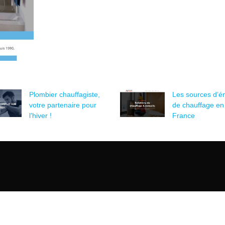
Plombier chauffagiste,
Les sources d’é
votre partenaire pour
de chauffage en
l’hiver !
France