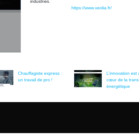
industries.
https://www.veolia.fr/
Chauffagiste express :
L’innovation est
un travail de pro !
cœur de la transi
énergétique