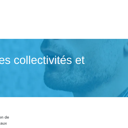
col­lecti­vités et
ion de
 aux