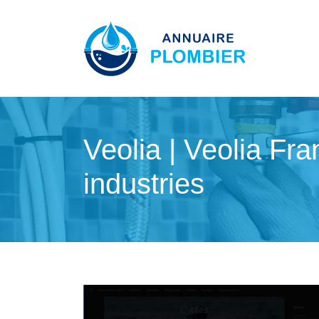
Veolia | Veolia Fran
industries